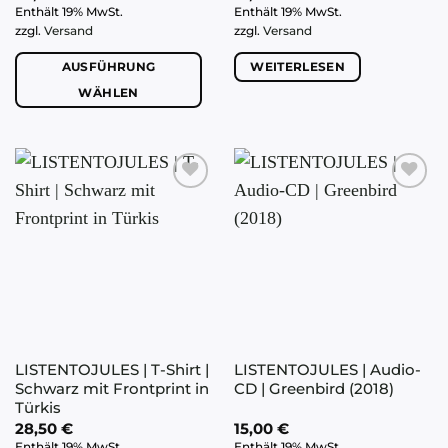
Enthält 19% MwSt.
Enthält 19% MwSt.
zzgl.
Versand
zzgl.
Versand
AUSFÜHRUNG
WEITERLESEN
WÄHLEN
Dieses
Produkt
weist
mehrere
Varianten
auf.
Die
Optionen
können
auf
der
LISTENTOJULES | T-Shirt |
LISTENTOJULES | Audio-
Produktseite
Schwarz mit Frontprint in
CD | Greenbird (2018)
gewählt
Türkis
werden
28,50
€
15,00
€
Enthält 19% MwSt.
Enthält 19% MwSt.