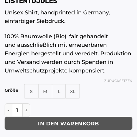
LISTENTOJULES
Unisex Shirt, handprinted in Germany,
einfarbiger Siebdruck.
100% Baumwolle (Bio), fair gehandelt
und ausschließlich mit erneuerbaren
Energien hergestellt und veredelt. Produktion
und Versand werden durch Spenden in
Umweltschutzprojekte kompensiert.
ZURÜCKSETZEN
Größe
S
M
L
XL
LISTENTOJULES | T-Shirt | Weiß mit Frontprint in 
IN DEN WARENKORB