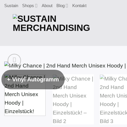
Zum
Sustain
Shops
About
Blog
Kontakt
Inhalt
springen
+ Vinyl Autogramm