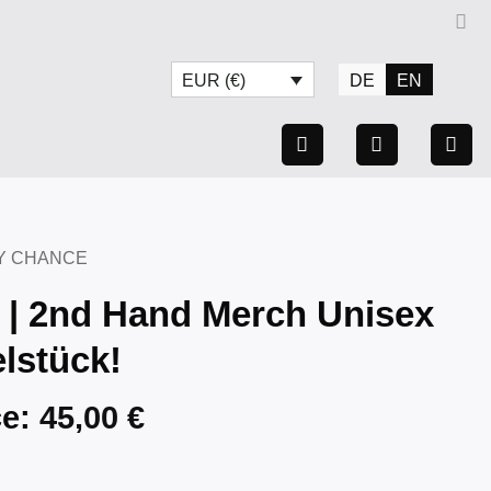
DE
EN
EUR (€)
Y CHANCE
 | 2nd Hand Merch Unisex
lstück!
ce:
45,00
€