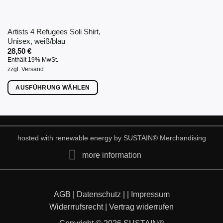
der
Produktseite
gewählt
Artists 4 Refugees Soli Shirt,
werden
Unisex, weiß/blau
28,50
€
Enthält 19% MwSt.
zzgl.
Versand
AUSFÜHRUNG WÄHLEN
Dieses
Produkt
weist
mehrere
hosted with renewable energy by
SUSTAIN
® Merchandising
Varianten
more information
auf.
Die
Optionen
können
AGB
|
Datenschutz
|
|
Impressum
auf
Widerrrufsrecht
|
Vertrag widerrufen
der