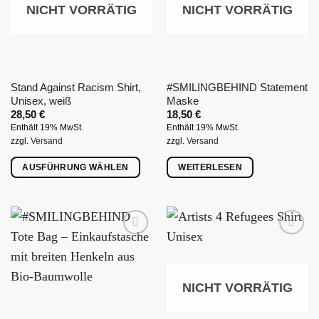
NICHT VORRÄTIG
NICHT VORRÄTIG
Stand Against Racism Shirt,
#SMILINGBEHIND Statement
Unisex, weiß
Maske
28,50
€
18,50
€
Enthält 19% MwSt.
Enthält 19% MwSt.
zzgl.
Versand
zzgl.
Versand
AUSFÜHRUNG WÄHLEN
WEITERLESEN
Dieses
Produkt
weist
mehrere
Varianten
auf.
Die
NICHT VORRÄTIG
Optionen
können