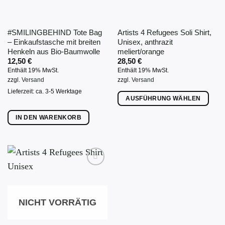
auf
der
#SMILINGBEHIND Tote Bag
Artists 4 Refugees Soli Shirt,
Produktseite
– Einkaufstasche mit breiten
Unisex, anthrazit
gewählt
Henkeln aus Bio-Baumwolle
meliert/orange
werden
12,50
€
28,50
€
Enthält 19% MwSt.
Enthält 19% MwSt.
zzgl.
Versand
zzgl.
Versand
Lieferzeit: ca. 3-5 Werktage
AUSFÜHRUNG WÄHLEN
Dieses
IN DEN WARENKORB
Produkt
weist
mehrere
Varianten
auf.
Die
Optionen
NICHT VORRÄTIG
können
auf