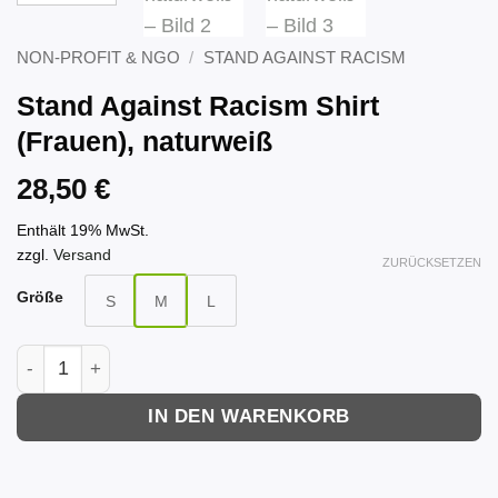
NON-PROFIT & NGO
/
STAND AGAINST RACISM
Stand Against Racism Shirt
(Frauen), naturweiß
28,50
€
Enthält 19% MwSt.
zzgl.
Versand
ZURÜCKSETZEN
Größe
S
M
L
Stand Against Racism Shirt (Frauen), naturweiß Menge
IN DEN WARENKORB