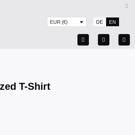
DE
EN
EUR (€)
zed T-Shirt