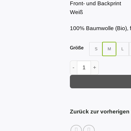
Front- und Backprint
Weiß
100% Baumwolle (Bio), f
Größe
S
M
L
LORI | Oversized T-Shirt 
Zurück zur vorherigen 