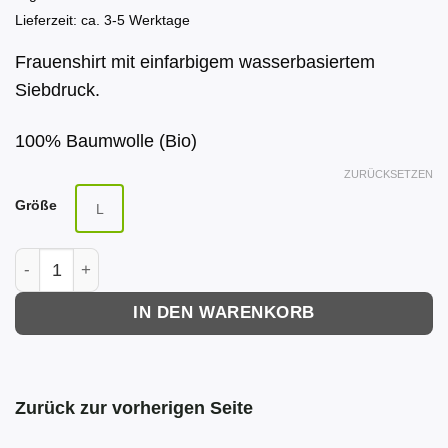
24,90 €
10,00 €.
Lieferzeit: ca. 3-5 Werktage
Frauenshirt mit einfarbigem wasserbasiertem
Siebdruck.
100% Baumwolle (Bio)
ZURÜCKSETZEN
Größe
L
Car Watch Shirt (Frauen), Wide Neck, weiß Menge
IN DEN WARENKORB
Zurück zur vorherigen Seite