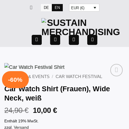
Zum
DE
EN
EUR (€)
Inhalt
springen
FESTIVALS & EVENTS
/
CAR WATCH FESTIVAL
-60%
Car Watch Shirt (Frauen), Wide
Neck, weiß
Ursprünglicher
Aktueller
24,90
€
10,00
€
Preis
Preis
Enthält 19% MwSt.
war:
ist:
zzgl.
Versand