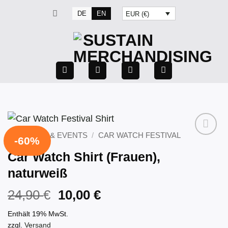
Zum
DE
EN
EUR (€)
Inhalt
springen
FESTIVALS & EVENTS
/
CAR WATCH FESTIVAL
-60%
Car Watch Shirt (Frauen),
naturweiß
Ursprünglicher
Aktueller
24,90
€
10,00
€
Preis
Preis
Enthält 19% MwSt.
war:
ist:
zzgl.
Versand